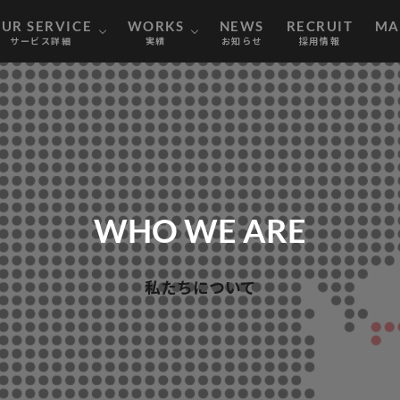
ER
Y
MARKETING
CONSULTING
WEB DESIGN
WEB MEDIA
OUR PERFORMANCE
WEB WORKS
nownextの強み
会社概要
メンバー紹介
マーケティング支援事業
コンサルティング事業
WEBメディア事業
WEBデザイン事業
制作実績
支援実績
UR SERVICE
WORKS
NEWS
RECRUIT
MA
サービス詳細
実績
お知らせ
採用情報
ER
Y
MARKETING
CONSULTING
WEB DESIGN
WEB MEDIA
OUR PERFORMANCE
WEB WORKS
nownextの強み
会社概要
メンバー紹介
マーケティング支援事業
コンサルティング事業
WEBメディア事業
WEBデザイン事業
制作実績
支援実績
WHO WE ARE
私たちについて