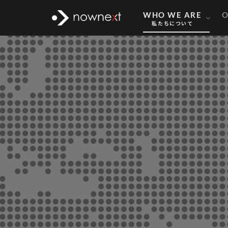
TEAM MEMB
STRENGTH
COMPAN
WHO WE ARE
O
私たちについて
WHO WE ARE
TEAM MEMB
STRENGTH
COMPAN