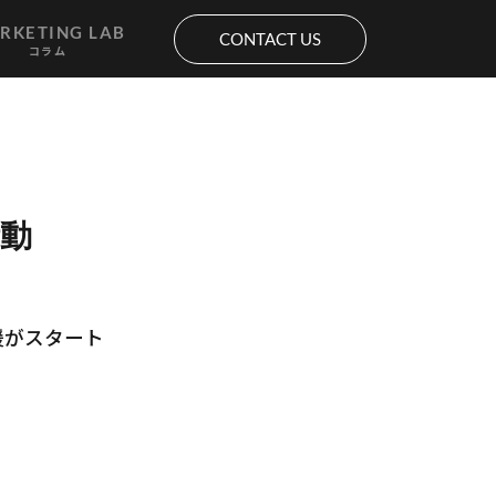
RKETING LAB
CONTACT US
コラム
活動
活動
援がスタート