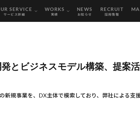
ER
Y
MARKETING
CONSULTING
WEB DESIGN
WEB MEDIA
OUR PERFORMANCE
WEB WORKS
nownextの強み
会社概要
メンバー紹介
マーケティング支援事業
コンサルティング事業
WEBメディア事業
WEBデザイン事業
制作実績
支援実績
UR SERVICE
WORKS
NEWS
RECRUIT
MA
サービス詳細
実績
お知らせ
採用情報
発とビジネスモデル構築、提案
ER
Y
MARKETING
CONSULTING
WEB DESIGN
WEB MEDIA
OUR PERFORMANCE
WEB WORKS
nownextの強み
会社概要
メンバー紹介
マーケティング支援事業
コンサルティング事業
WEBメディア事業
WEBデザイン事業
制作実績
支援実績
開発とビジネスモデル構築、提案
の新規事業を、DX主体で模索しており、弊社による支