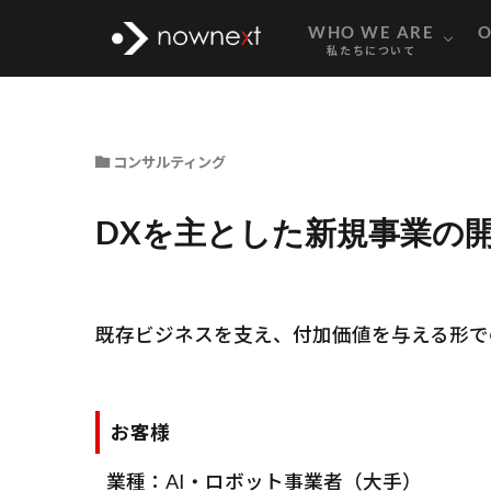
TEAM MEMB
STRENGTH
COMPAN
WHO WE ARE
O
私たちについて
DXを主とした新規事業の開
TEAM MEMB
STRENGTH
COMPAN
コンサルティング
DXを主とした新規事業の
既存ビジネスを支え、付加価値を与える形で
お客様
業種：AI・ロボット事業者（大手）