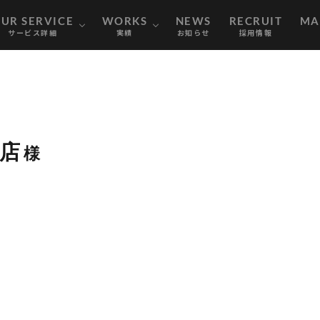
ER
Y
MARKETING
CONSULTING
WEB DESIGN
WEB MEDIA
OUR PERFORMANCE
WEB WORKS
nownextの強み
会社概要
メンバー紹介
マーケティング支援事業
コンサルティング事業
WEBメディア事業
WEBデザイン事業
制作実績
支援実績
UR SERVICE
WORKS
NEWS
RECRUIT
MA
サービス詳細
実績
お知らせ
採用情報
ョンサイト制作
ER
Y
MARKETING
CONSULTING
WEB DESIGN
WEB MEDIA
OUR PERFORMANCE
WEB WORKS
nownextの強み
会社概要
メンバー紹介
マーケティング支援事業
コンサルティング事業
WEBメディア事業
WEBデザイン事業
制作実績
支援実績
材店
様