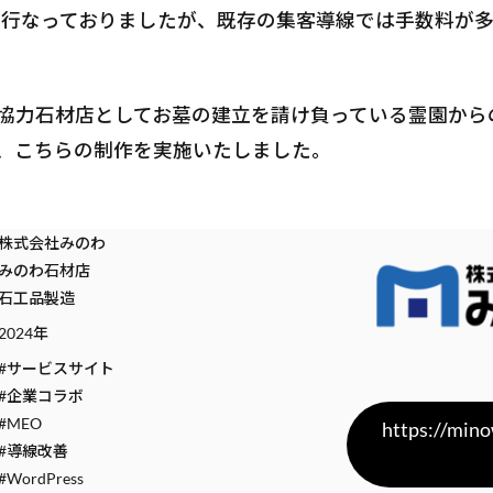
を行なっておりましたが、既存の集客導線では手数料が
。
協力石材店としてお墓の建立を請け負っている霊園から
、こちらの制作を実施いたしました。
株式会社みのわ
みのわ石材店
石工品製造
2024年
#サービスサイト
#企業コラボ
#MEO
https://mino
#導線改善
#WordPress