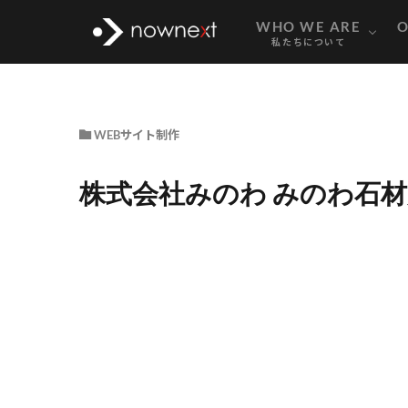
TEAM MEMB
STRENGTH
COMPAN
WHO WE ARE
O
私たちについて
石材店と霊園のコラボレーシ
TEAM MEMB
STRENGTH
COMPAN
WEBサイト制作
株式会社みのわ みのわ石